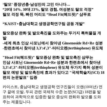
‘
탈모
’
중장년층
·
남성만의 고민 아니다
…
“20
대
14%, 30
대
23%,
탈모 경험
,
여성분도 탈모 걱정
”
탈모 걱정 뚝
,
빠진 머리도
“Head Fit(
헤드핏
)”
샴푸로
“KAIST+
충남대학교 생명공학연구팀 공동 개발
”
탈모증상 완화 및 발모촉진을 도와주는 두가지 특허물질 개
발
-
세계 최초 인삼 사포닌에서 찾아낸
Ginsenoside Rd+Re
성분
-
한련초에서 찾아낸
3,3':4',3"-
터티오펜
(terthiophene)
유도체
"Head Fit(
헤드핏
)"
탈모증상 완화 및 발모촉진 샴푸는
인삼 사포닌
Ginsenoside Rd+Re
성분과 한련초에서 찾아낸
3,3':4',3"-
터티오펜
(terthiophene)
유도체
두가지 특허 성분이
탈모 예방 및 발모촉진에 효과가 있다고
"
국제학술지
(SCI) 18
편의 논문발표
"
입증
카이스트, 충남대학교 생명공학 연구진들이 오랜(10여년) 연
구 끝에 모발, 두피 관련 국제적 수준 논문(SCI급) 18편을 발
표하여 과학적으로 입증한 탈모 증상의 완화와 발모를 도와
주는 제품입니다.