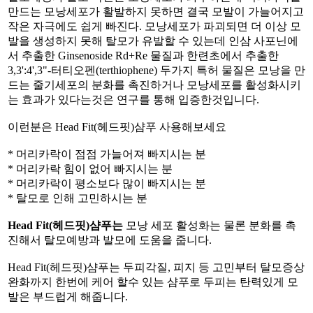
만드는 모낭세포가 활발하지 못하면 결국 모발이 가늘어지고
작은 자극에도 쉽게 빠진다. 모낭세포가 파괴되면 더 이상 모
발을 생성하지 못해 탈모가 유발할 수 있는데 인삼 사포닌에
서 추출한 Ginsenoside Rd+Re 물질과 한련초에서 추출한
3,3':4',3"-터티오펜(terthiophene) 두가지 특허 물질은 모낭을 만
드는 줄기세포의 분화를 촉진하거나 모낭세포를 활성화시키
는 효과가 있다는것은 연구를 통해 입증한것입니다.
이런분은 Head Fit(헤드핏)샴푸 사용해보세요
* 머리카락이 점점 가늘어져 빠지시는 분
* 머리카락 힘이 없어 빠지시는 분
* 머리카락이 평소보다 많이 빠지시는 분
* 탈모로 인해 고민하시는 분
Head Fit(
헤드핏
)
샴푸는
모낭 세포 활성화는 물론 분화를 촉
진해서 탈모예방과 발모에 도움을 줍니다.
Head Fit(헤드핏)샴푸는 두피각질, 피지 등 고민부터 탈모증상
완화까지 한번에 케어 할수 있는 샴푸로 두피는 탄력있게 모
발은 부드럽게 해줍니다.