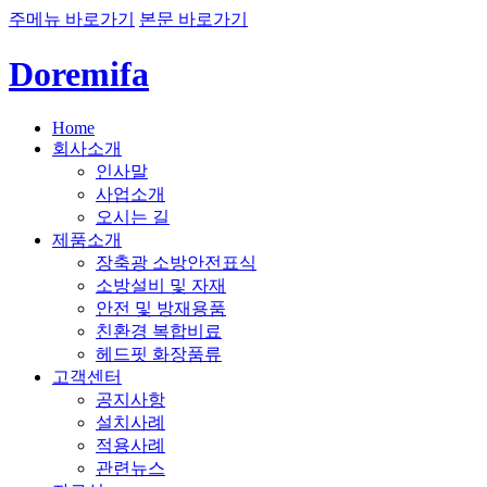
주메뉴 바로가기
본문 바로가기
Doremifa
Home
회사소개
인사말
사업소개
오시는 길
제품소개
장축광 소방안전표식
소방설비 및 자재
안전 및 방재용품
친환경 복합비료
헤드핏 화장품류
고객센터
공지사항
설치사례
적용사례
관련뉴스