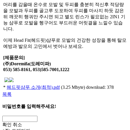
머리를 감을때 온수로 모발 및 두피를 충분히 적신후 적당량
을 모발과 두피를 골고루 도포하여 두피를 마사지 하듯 감은
뒤 깨끗히 행궈만 주시면 되고 별도 린스가 필요없는 2IN1 기
능 샴푸로 모발을 헹구어도 부드러운 머릿결을 느낄수 있습
니다.
이제 Head Fit(헤드핏)샴푸로 모발의 건강한 성장을 통해 탈모
예방과 발모의 고민에서 벗어나 보세요.
[
제품문의
]
(
주
)Doremifa(
도레미파
)
053) 585-8161, 053)585-7001,1222
*
헤드핏샴푸 소개(최적).pdf
(3.25 Mbyte) download: 378
목록
비밀번호를 입력해주세요!
확인
취소