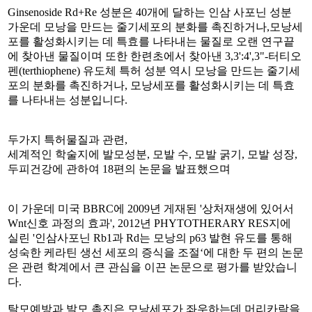
Ginsenoside Rd+Re 성분은 40개에 달하는 인삼 사포닌 성분
가운데 모낭을 만드는 줄기세포의 분화를 촉진하거나,모낭세
포를 활성화시키는 데 특효를 나타내는 물질로 오랜 연구끝
에 찾아낸 물질이며 또한 한련초에서 찾아낸 3,3':4',3"-터티오
펜(terthiophene) 유도체 특허 성분 역시 모낭을 만드는 줄기세
포의 분화를 촉진하거나, 모낭세포를 활성화시키는 데 특효
를 나타내는 성분입니다.
두가지 특허물질과 관련,
세계적인 학술지에 발모성분, 모발 수, 모발 굵기, 모발 성장,
두피건강에 관하여 18편의 논문을 발표했으며
이 가운데 미국 BBRC에 2009년 게재된 '상처재생에 있어서
Wnt신호 과정의 효과', 2012년 PHYTOTHERARY RES지에
실린 '인삼사포닌 Rb1과 Rd는 모낭의 p63 발현 유도를 통해
성숙한 케라틴 생선 세포의 증식을 조절‘에 대한 두 편의 논문
은 관련 학계에서 큰 관심을 이끈 논문으로 평가를 받았습니
다.
탈모예방과 발모 촉진은 모낭세포가 좌우하는데 머리카락을